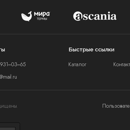
ты
Быстрые ссылки
 931‒03‒65
Каталог
Контак
@mail.ru
щищены.
Пользоват