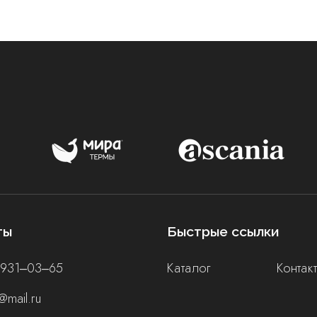
ты
Быстрые ссылки
 931‒03‒65
Каталог
Контак
@mail.ru