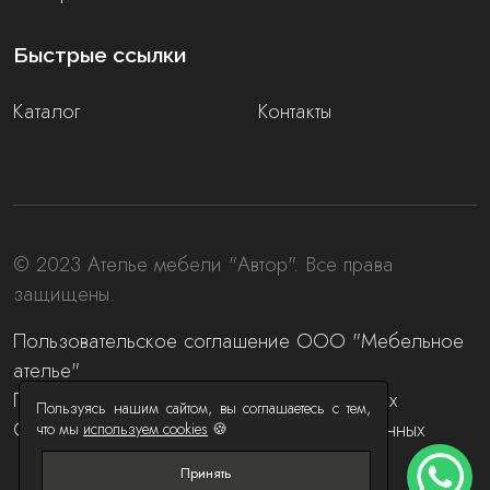
Быстрые ссылки
Каталог
Контакты
© 2023 Ателье мебели "Автор". Все права
защищены.
Пользовательское соглашение ООО "Мебельное
ателье"
Политика обработки персональных данных
Пользуясь нашим сайтом, вы соглашаетесь с тем,
Согласие на обработку персональных данных
что мы
используем cookies
🍪
Принять